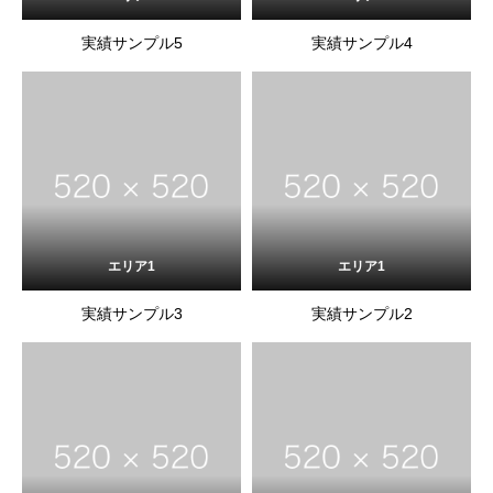
実績サンプル5
実績サンプル4
エリア1
エリア1
実績サンプル3
実績サンプル2