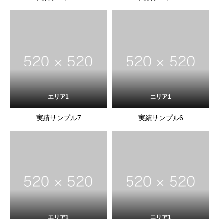
エリア1
エリア1
実績サンプル7
実績サンプル6
エリア1
エリア1