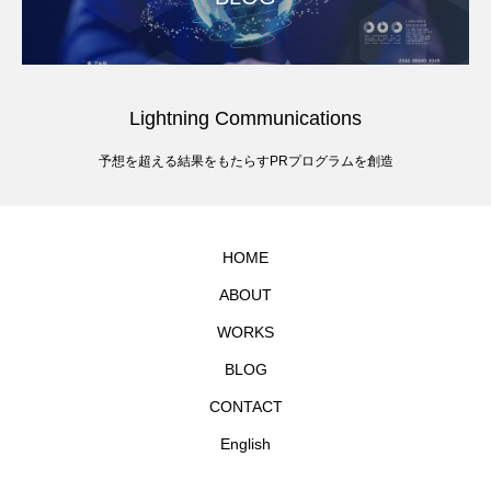
Lightning Communications
予想を超える結果をもたらすPRプログラムを創造
HOME
ABOUT
WORKS
BLOG
CONTACT
English