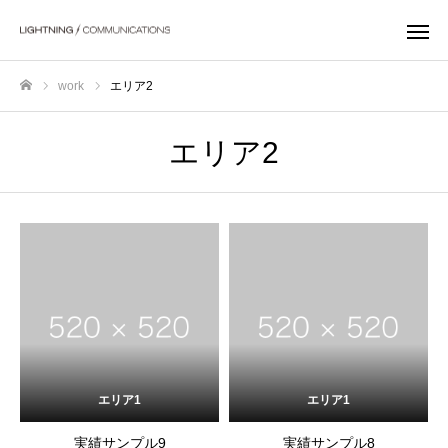
work
エリア2
ホーム
エリア2
エリア1
エリア1
実績サンプル9
実績サンプル8