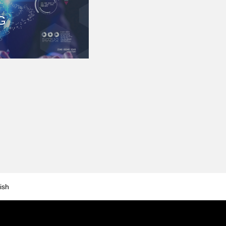
G
ish