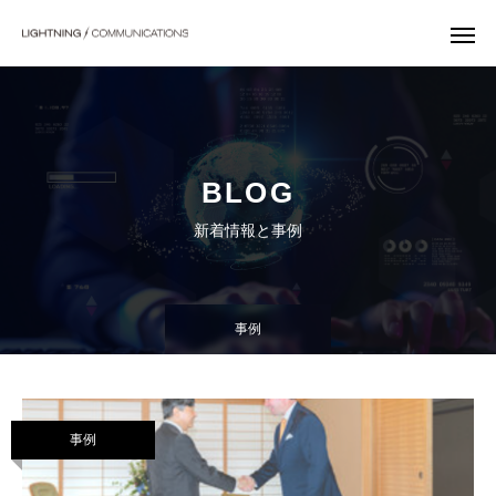
Warning
: Undefined array key "archive_blog_tab_bg_color" in
/home/lc20240425/lightning-
communications.co.jp/public_html/wp-
content/themes/fake_tcd074/index.php
on line
78
BLOG
新着情報と事例
事例
事例