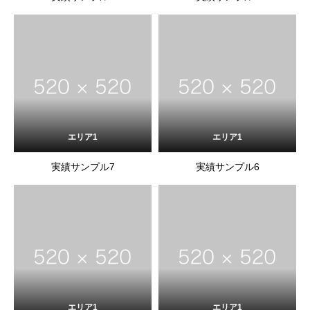
エリア1
エリア1
実績サンプル7
実績サンプル6
エリア1
エリア1