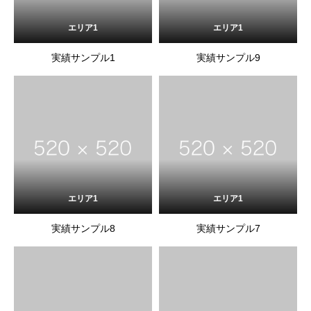
エリア1
エリア1
実績サンプル1
実績サンプル9
エリア1
エリア1
実績サンプル8
実績サンプル7