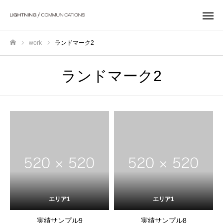
work
ランドマーク2
ホーム
ランドマーク2
エリア1
エリア1
実績サンプル9
実績サンプル8