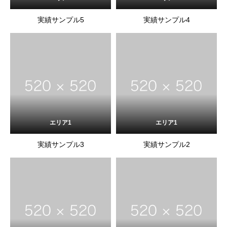
実績サンプル5
実績サンプル4
エリア1
エリア1
実績サンプル3
実績サンプル2